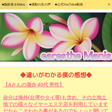
»
■施術者＆Menu
■感動の生の声
■公式YouTube動画
■Home【Manis】
◆違いがわかる僕の感想◆
【Aさんの場合 40代 男性】
自分は海外(台湾やタイ等)も含め、その土地土
地での様々なイヤーエステ店を利用しています
だからこそわかる事があるのでちょっと聞いて