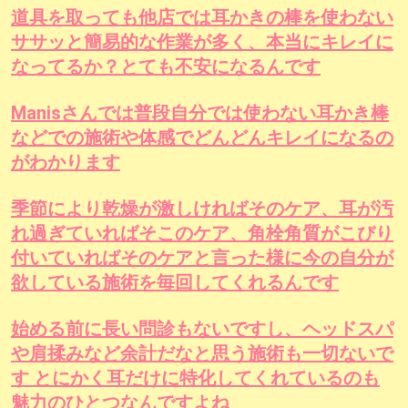
道具を取っても他店では耳かきの棒を使わない
ササッと簡易的な作業が多く、本当にキレイに
なってるか？とても不安になるんです
Manisさんでは普段自分では使わない耳かき棒
などでの施術や体感でどんどんキレイになるの
がわかります
季節により乾燥が激しければそのケア、耳が汚
れ過ぎていればそこのケア、角栓角質がこびり
付いていればそのケアと言った様に今の自分が
欲している施術を毎回してくれるんです
始める前に長い問診もないですし、ヘッドスパ
や肩揉みなど余計だなと思う施術も一切ないで
す とにかく耳だけに特化してくれているのも
魅力のひとつなんですよね