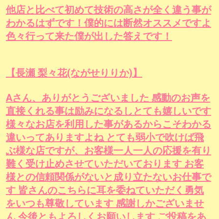
他店と比べて初めて技術の高さが全く違う事が
わかるはずです！僕的には断然オススメですよ
色々行って来た僕が出した答えです！
【長瀬 梨々花(ながせりりか)】
Aさん、ありがとうございました 感動のお声を
直接くれる事は励みになるしとても嬉しいです
様々なお店を利用した事があるからこそわかる
違いってありますよね とても弱小で吹けば飛
ぶ様な店ですが、お客様一人一人の応援を有り
難く受け止めさせていただいております お客
様との信頼関係がないと成り立たないお仕事で
す 皆さんのこちらに耳を委ねていただく勇気
をいつも尊敬しています 感謝しかございませ
ん 今後ともよろしくお願いします ご投稿をあ